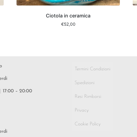
Ciotola in ceramica
€
52,00
o
Termini Condizioni
erdi
Spedizioni
|
17:00 – 20:00
Resi Rimborsi
Privacy
Cookie Policy
erdi