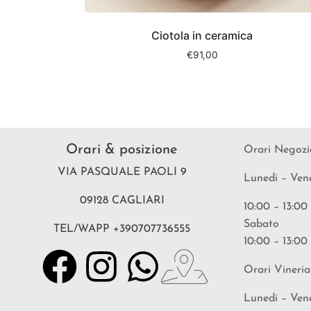
Ciotola in ceramica
€
91,00
Orari & posizione
Orari Negozi
VIA PASQUALE PAOLI 9
Lunedi – Ven
09128 CAGLIARI
10:00 – 13:00
Sabato
TEL/WAPP +390707736555
10:00 – 13:00
Orari Vineria
Lunedi – Ven