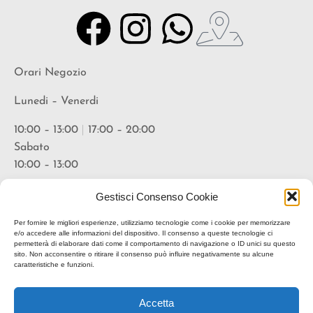
Orari Negozio
Lunedi – Venerdi
10:00 – 13:00
|
17:00 – 20:00
Sabato
10:00 – 13:00
Orari Vineria
Gestisci Consenso Cookie
Lunedi – Venerdi
Per fornire le migliori esperienze, utilizziamo tecnologie come i cookie per memorizzare
e/o accedere alle informazioni del dispositivo. Il consenso a queste tecnologie ci
permetterà di elaborare dati come il comportamento di navigazione o ID unici su questo
18:00 – 20:30
sito. Non acconsentire o ritirare il consenso può influire negativamente su alcune
caratteristiche e funzioni.
* suggerita prenotazione
Accetta