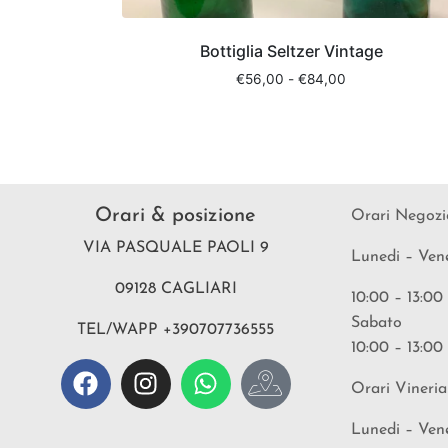
Bottiglia Seltzer Vintage
€
56,00
-
€
84,00
Orari & posizione
Orari Negozi
VIA PASQUALE PAOLI 9
Lunedi – Ven
09128 CAGLIARI
10:00 – 13:00
Sabato
TEL/WAPP +390707736555
10:00 – 13:00
Orari Vineria
Lunedi – Ven