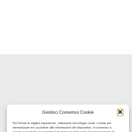
Gestisci Consenso Cookie
Per fornire le migliori esperienze, utilizziamo tecnologie come i cookie per
memorizzare e/o accedere alle informazioni del dispositivo. Il consenso a
queste tecnologie ci permetterà di elaborare dati come il comportamento di