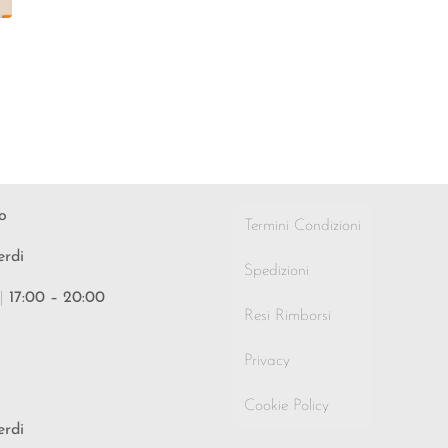
o
Termini Condizioni
erdi
Spedizioni
|
17:00 – 20:00
Resi Rimborsi
Privacy
Cookie Policy
erdi