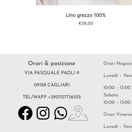
Lino grezzo 100%
€
39,00
Orari & posizione
Orari Negozi
VIA PASQUALE PAOLI 9
Lunedi – Ven
09128 CAGLIARI
10:00 – 13:00
Sabato
TEL/WAPP +390707736555
10:00 – 13:00
Orari Vineria
Lunedi – Ven