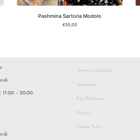
Pashmina Sartoria Modolo
€
55,00
o
Termini Condizioni
erdi
Spedizioni
|
17:00 – 20:00
Resi Rimborsi
Privacy
Cookie Policy
erdi