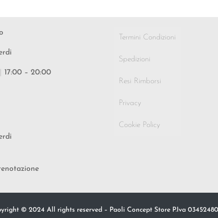
o
Termini Condizioni
erdi
Spedizioni
|
17:00 – 20:00
Resi Rimborsi
Privacy
Cookie Policy
erdi
renotazione
yright © 2024 All rights reserved – Paoli Concept Store P.Iva 0345248