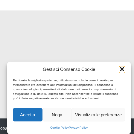
Gestisci Consenso Cookie
Per fornire le migliori esperienze, utilizziamo tecnologie come i cookie per
memorizzare e/o accedere alle informazioni del dispositivo. Il consenso a
queste tecnologie ci permetterà di elaborare dati come il comportamento di
navigazione o ID unici su questo sito. Non acconsentire o ritirare il consenso
può influire negativamente su alcune caratteristiche e funzioni.
Accetta
Nega
Visualizza le preferenze
Cookie Policy
Privacy Policy
0928