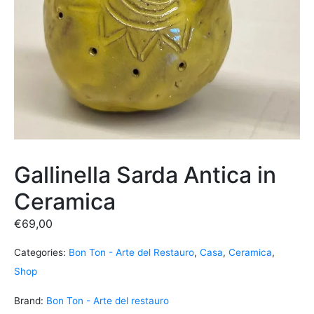
Gallinella Sarda Antica in
Ceramica
€
69,00
Categories:
Bon Ton - Arte del Restauro
,
Casa
,
Ceramica
,
Shop
Brand:
Bon Ton - Arte del restauro