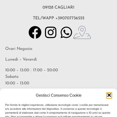
09128 CAGLIARI
TEL/WAPP +390707736555
Orari Negozio
Lunedi – Venerdi
10:00 – 13:00
|
17:00 – 20:00
Sabato
10:00 – 13:00
Orari Vineria
Gestisci Consenso Cookie
Lunedi – Venerdi
Per fornire le migliori esperienze, utilizziamo tecnologie come i cookie per memorizzare
e/o accedere alle informazioni del dispositivo. Il consenso a queste tecnologie ci
permetterà di elaborare dati come il comportamento di navigazione o ID unici su questo
18:00 – 20:30
sito. Non acconsentire o ritirare il consenso può influire negativamente su alcune