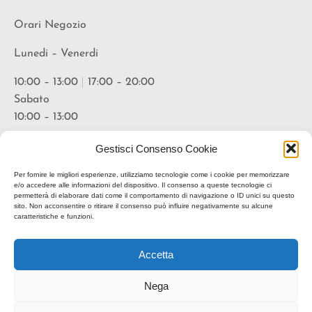
Orari Negozio
Lunedi – Venerdi
10:00 – 13:00
|
17:00 – 20:00
Sabato
10:00 – 13:00
Orari Vineria
Gestisci Consenso Cookie
Lunedi – Venerdi
Per fornire le migliori esperienze, utilizziamo tecnologie come i cookie per memorizzare
e/o accedere alle informazioni del dispositivo. Il consenso a queste tecnologie ci
permetterà di elaborare dati come il comportamento di navigazione o ID unici su questo
18:00 – 20:30
sito. Non acconsentire o ritirare il consenso può influire negativamente su alcune
caratteristiche e funzioni.
* suggerita prenotazione
Accetta
Nega