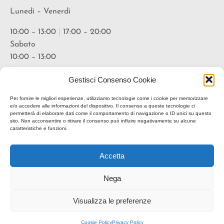
Lunedi – Venerdi
10:00 – 13:00
|
17:00 – 20:00
Sabato
10:00 – 13:00
Orari Vineria
Gestisci Consenso Cookie
Lunedi – Venerdi
Per fornire le migliori esperienze, utilizziamo tecnologie come i cookie per memorizzare
e/o accedere alle informazioni del dispositivo. Il consenso a queste tecnologie ci
permetterà di elaborare dati come il comportamento di navigazione o ID unici su questo
18:00 – 20:30
sito. Non acconsentire o ritirare il consenso può influire negativamente su alcune
caratteristiche e funzioni.
* suggerita prenotazione
Accetta
Nega
Visualizza le preferenze
Copyright © 2024 All rights reserved – Paoli Concept Store P.Iva
03452480928
Cookie Policy
Privacy Policy