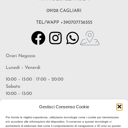
09128 CAGLIARI
TEL/WAPP +390707736555
Orari Negozio
Lunedi – Venerdi
10:00 – 13:00
|
17:00 – 20:00
Sabato
10:00 – 13:00
Orari Vineria
Gestisci Consenso Cookie
Lunedi – Venerdi
Per fornire le migliori esperienze, utilizziamo tecnologie come i cookie per memorizzare
e/o accedere alle informazioni del dispositivo. Il consenso a queste tecnologie ci
permetterà di elaborare dati come il comportamento di navigazione o ID unici su questo