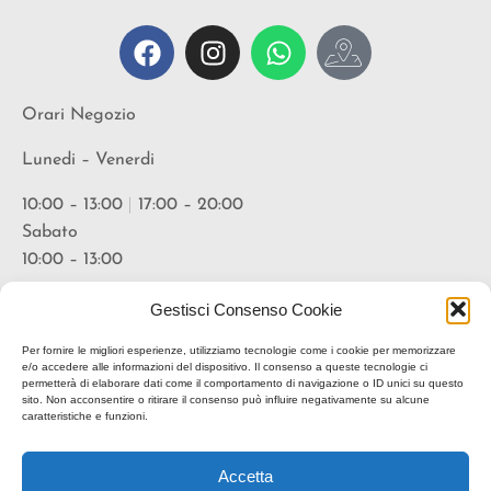
Orari Negozio
Lunedi – Venerdi
10:00 – 13:00
|
17:00 – 20:00
Sabato
10:00 – 13:00
Orari Vineria
Gestisci Consenso Cookie
Lunedi – Venerdi
Per fornire le migliori esperienze, utilizziamo tecnologie come i cookie per memorizzare
e/o accedere alle informazioni del dispositivo. Il consenso a queste tecnologie ci
permetterà di elaborare dati come il comportamento di navigazione o ID unici su questo
18:00 – 20:30
sito. Non acconsentire o ritirare il consenso può influire negativamente su alcune
caratteristiche e funzioni.
* suggerita prenotazione
Accetta