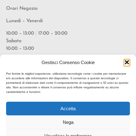
Orari Negozio
Lunedi – Venerdi
10:00 – 13:00
|
17:00 – 20:00
Sabato
10:00 – 13:00
Orari Vineria
Gestisci Consenso Cookie
Lunedi – Venerdi
Per fornire le migliori esperienze, utilizziamo tecnologie come i cookie per memorizzare
e/o accedere alle informazioni del dispositivo. Il consenso a queste tecnologie ci
permetterà di elaborare dati come il comportamento di navigazione o ID unici su questo
18:00 – 20:30
sito. Non acconsentire o ritirare il consenso può influire negativamente su alcune
caratteristiche e funzioni.
* suggerita prenotazione
Accetta
Nega
Visualizza le preferenze