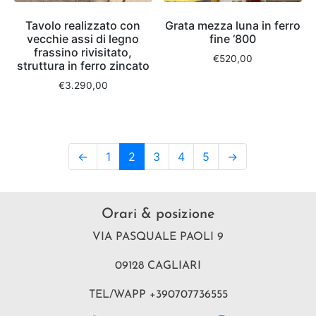
Tavolo realizzato con
Grata mezza luna in ferro
vecchie assi di legno
fine ‘800
frassino rivisitato,
€
520,00
struttura in ferro zincato
€
3.290,00
←
1
2
3
4
5
→
Orari & posizione
VIA PASQUALE PAOLI 9
09128 CAGLIARI
TEL/WAPP +390707736555