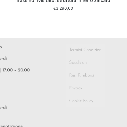
frassino rivisitato, struttura in ferro zincato
€
3.290,00
o
Termini Condizioni
erdi
Spedizioni
|
17:00 – 20:00
Resi Rimborsi
Privacy
Cookie Policy
erdi
renotazione