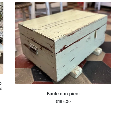
o
to
Baule con piedi
€
195,00